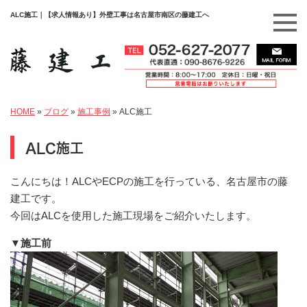
ALC施工｜【求人情報あり】外壁工事は名古屋市南区の藤建工へ
HOME
»
ブログ
»
施工事例
»
ALC施工
ALC施工
こんにちは！ALCやECPの施工を行っている、名古屋市の藤
建工です。
今回はALCを使用した施工現場をご紹介いたします。
▼施工前